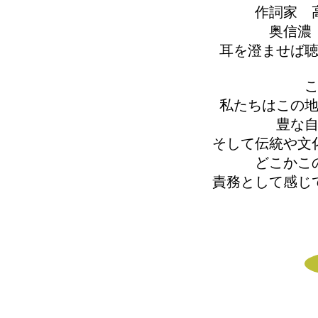
作詞家 
奥信濃
耳を澄ませば
私たちはこの
豊な
そして伝統や文
どこかこ
責務として感じ