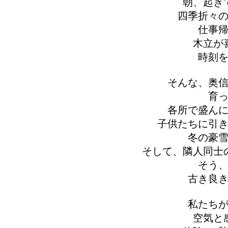
朝、起き
四季折々
仕事
木立が
時刻
そんな、奥
育
各所で盛ん
子供たちに引
冬の豪
そして、隣人同士
そう
古き良
私たち
空気と