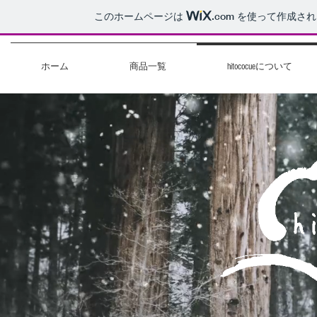
このホームページは
.com
を使って作成され
ホーム
商品一覧
hitococueについて