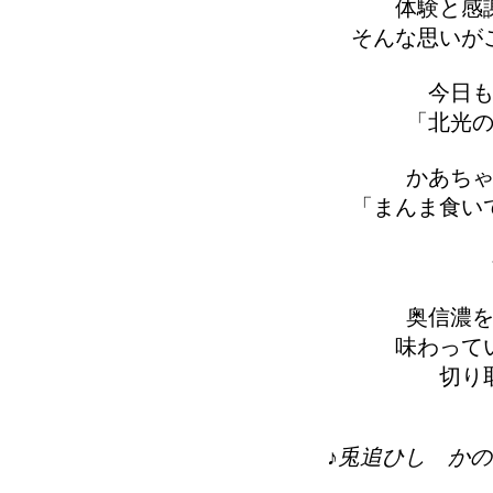
体験と感
そんな思いが
今日
「北光
かあち
「まんま食い
奥信濃
味わって
切り
♪兎追ひし かの