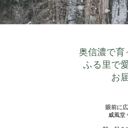
奥信濃で育
ふる里で
お
眼前に
威風堂